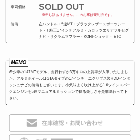
SOLD OUT
車両価格
※申し訳ありません。このお車は売約済です。
装備
左ハンドル・5速MT・ブラックレザースポーツシー
ト・TI純正17インチアルミ・カロッツエリアフルセグ
ナビ・サクラムマフラー・KONI-ショック・ ETC
MEMO
希少車の147MTモデル、走行わずか3万キロの上質車が入庫いたしまし
た。アルミホイールはGTAタイプの17インチ、エクリプス製HDDインダ
ッシュナビの装備もございます。小気味よく吹け上がる1.6ツインスパー
クエンジンを5速マニュアルミッションで操る楽しさを是非味わって下
さい。