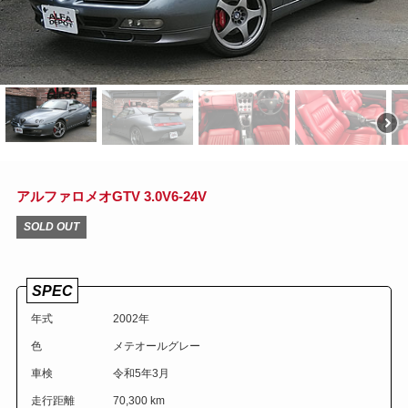
アルファロメオGTV 3.0V6-24V
SOLD OUT
SPEC
年式
2002年
色
メテオールグレー
車検
令和5年3月
走行距離
70,300 km