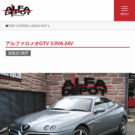
MENU
TOP
STOCK
SOLD OUT
アルファロメオGTV 3.0V6-24V
SOLD OUT