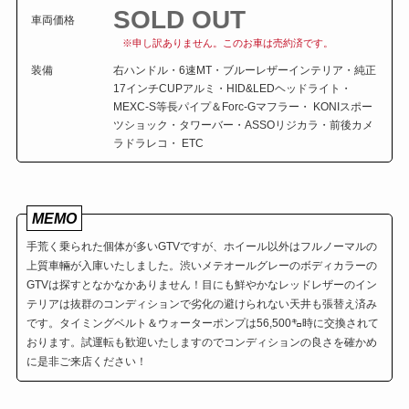
SOLD OUT
車両価格
※申し訳ありません。このお車は売約済です。
装備
右ハンドル・6速MT・ブルーレザーインテリア・純正
17インチCUPアルミ・HID&LEDヘッドライト・
MEXC-S等長パイプ＆Forc-Gマフラー・ KONIスポー
ツショック・タワーバー・ASSOリジカラ・前後カメ
ラドラレコ・ ETC
MEMO
手荒く乗られた個体が多いGTVですが、ホイール以外はフルノーマルの
上質車輛が入庫いたしました。渋いメテオールグレーのボディカラーの
GTVは探すとなかなかありません！目にも鮮やかなレッドレザーのイン
テリアは抜群のコンディションで劣化の避けられない天井も張替え済み
です。タイミングベルト＆ウォーターポンプは56,500㌔時に交換されて
おります。試運転も歓迎いたしますのでコンディションの良さを確かめ
に是非ご来店ください！