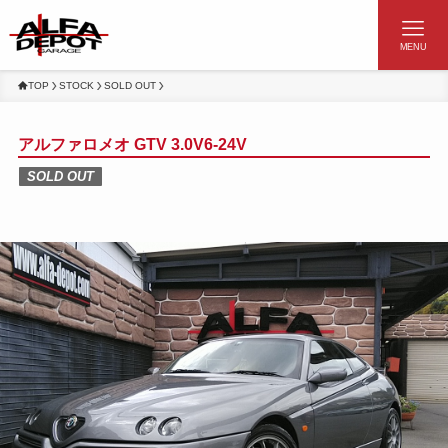
MENU
TOP
STOCK
SOLD OUT
アルファロメオ GTV 3.0V6-24V
SOLD OUT