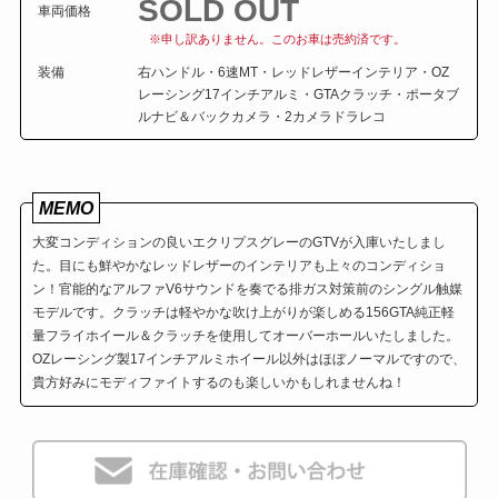
SOLD OUT
車両価格
※申し訳ありません。このお車は売約済です。
装備
右ハンドル・6速MT・レッドレザーインテリア・OZ
レーシング17インチアルミ・GTAクラッチ・ポータブ
ルナビ＆バックカメラ・2カメラドラレコ
MEMO
大変コンディションの良いエクリプスグレーのGTVが入庫いたしまし
た。目にも鮮やかなレッドレザーのインテリアも上々のコンディショ
ン！官能的なアルファV6サウンドを奏でる排ガス対策前のシングル触媒
モデルです。クラッチは軽やかな吹け上がりが楽しめる156GTA純正軽
量フライホイール＆クラッチを使用してオーバーホールいたしました。
OZレーシング製17インチアルミホイール以外はほぼノーマルですので、
貴方好みにモディファイトするのも楽しいかもしれませんね！