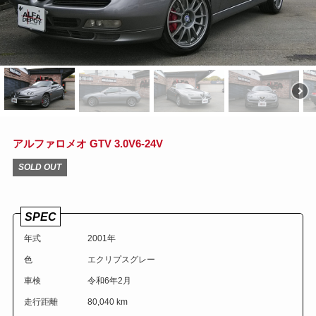
アルファロメオ GTV 3.0V6-24V
SOLD OUT
SPEC
年式
2001年
色
エクリプスグレー
車検
令和6年2月
走行距離
80,040 km