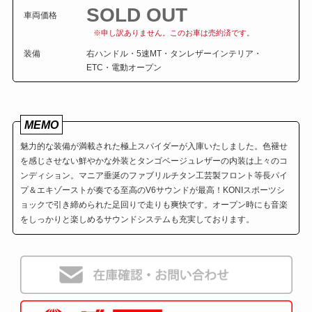
SOLD OUT
車両価格
※申し訳ありません。このお車は売約済です。
装備
右ハンドル・5速MT・タンレザーインテリア・
ETC・電動オープン
MEMO
魅力的な装備が満載された極上スパイダーが入庫いたしました。色褪せ
を感じさせない鮮やかな外装とタンゴベージュレザーの内装は上々のコ
ンディション。マニア垂涎のファブリルチタン工芸製フロント等長パイ
プ＆エキゾーストが奏でる至高のV6サウンドが最高！KONIスポーツシ
ョックで引き締められた足回りで走りも爽快です。オープン時にも音楽
をしっかりと楽しめるサウンドシステムも充実しております。